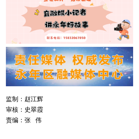
监制：赵江辉
审核：史翠霞
责编：张 伟