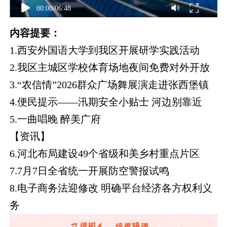
00:00
/
06:48
内容提要：
1.西安外国语大学到我区开展研学实践活动
2.我区主城区学校体育场地夜间免费对外开放
3.“农信情”2026群众广场舞展演走进张西堡镇
4.便民提示——汛期安全小贴士 河边别靠近
5.一曲唱晚 醉美广府
【资讯】
6.河北布局建设49个省级和美乡村重点片区
7.7月7日全省统一开展防空警报试鸣
8.电子商务法迎修改 明确平台经济各方权利义
务