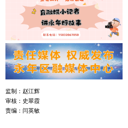
监制：赵江辉
审核：史翠霞
责编：闫英敏