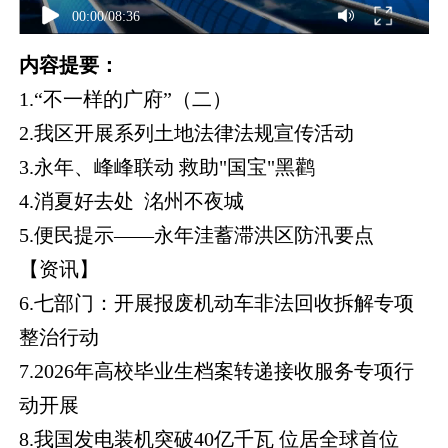
00:00
/
08:36
内容提要：
1.“不一样的广府”（二）
2.我区开展系列土地法律法规宣传活动
3.永年、峰峰联动 救助"国宝"黑鹳
4.消夏好去处 洺州不夜城
5.便民提示——永年洼蓄滞洪区防汛要点
【资讯】
6.七部门：开展报废机动车非法回收拆解专项
整治行动
7.2026年高校毕业生档案转递接收服务专项行
动开展
8.我国发电装机突破40亿千瓦 位居全球首位