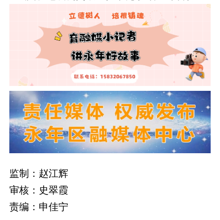
监制：赵江辉
审核：史翠霞
责编：申佳宁