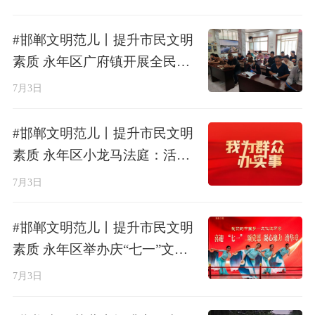
#邯郸文明范儿丨提升市民文明
素质 永年区广府镇开展全民阅
读文明实践活动 农家书屋书香
7月3日
浓
#邯郸文明范儿丨提升市民文明
素质 永年区小龙马法庭：活用
太极和合之道 温情化解家事探
7月3日
望矛盾
#邯郸文明范儿丨提升市民文明
素质 永年区举办庆“七一”文艺
惠民活动
7月3日