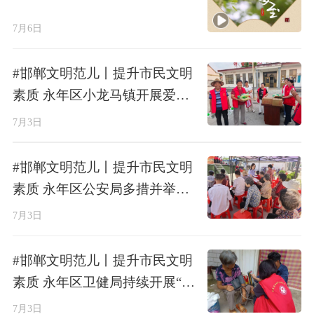
7月6日
#邯郸文明范儿丨提升市民文明
素质 永年区小龙马镇开展爱心
慰问活动 走访困难群体送温暖
7月3日
#邯郸文明范儿丨提升市民文明
素质 永年区公安局多措并举守
护老年人晚年安宁
7月3日
#邯郸文明范儿丨提升市民文明
素质 永年区卫健局持续开展“健
康小屋”送医上门医疗服务
7月3日