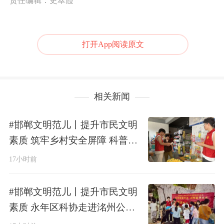
责任编辑：史翠霞
打开App阅读原文
相关新闻
#邯郸文明范儿丨提升市民文明
素质 筑牢乡村安全屏障 科普护
航平安汛期 —— 永年区科协开
17小时前
展科普进乡村宣传活动
#邯郸文明范儿丨提升市民文明
素质 永年区科协走进洺州公园
开展科普夜市活动