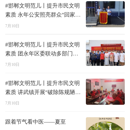
#邯郸文明范儿丨提升市民文明
素质 永年公安照亮群众“回家
路”
7月10日
#邯郸文明范儿丨提升市民文明
素质 团永年区委联动多部门开
展“寸草心”爱老敬老集中服务
7月10日
#邯郸文明范儿丨提升市民文明
素质 讲武镇开展“破除陈规陋习
推进移风易俗”主题宣讲活动
7月10日
跟着节气看中医——夏至