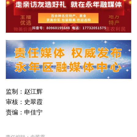
监制：赵江辉
审核：史翠霞
责编：申佳宁