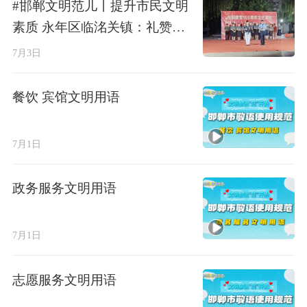
#邯郸文明范儿丨提升市民文明
素质 永年区临洺关镇：礼赞百
年荣光 唱响红色初心
7月3日
餐饮 宾馆文明用语
7月1日
政务服务文明用语
7月1日
志愿服务文明用语