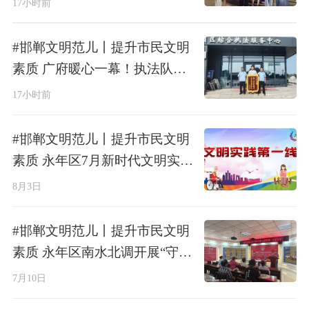
17小时前
#邯郸文明范儿丨提升市民文明
素质 广府暖心一幕！执法队员
下水帮游客打捞落水手机
17小时前
#邯郸文明范儿丨提升市民文明
素质 永年区7月新时代文明实践
活动展示（二）
8月3日
#邯郸文明范儿丨提升市民文明
素质 永年区南水北调开展“守护
天河 筑梦文明”主题宣讲
7月10日