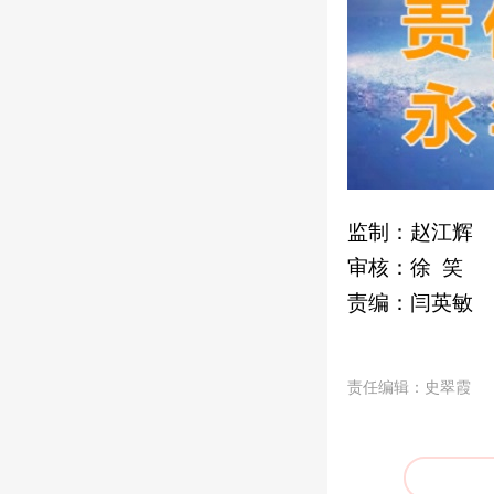
监制：赵江辉
审核：徐 笑
责编：闫英敏
责任编辑：史翠霞