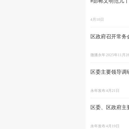
#邯郸文明范儿
4月10日
区政府召开常务
微播永年
2025年11月2
区委主要领导调
永年发布
4月21日
区委、区政府主
永年发布
4月19日